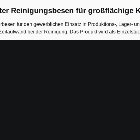
er Reinigungsbesen für großflächige K
rbesen für den gewerblichen Einsatz in Produktions-, Lager- u
 Zeitaufwand bei der Reinigung. Das Produkt wird als Einzelstück
en Flächen
r Kehreigenschaft, geeignet für grobe Verschmutzungen und un
 Hygiene- und Produktionsbereichen
g