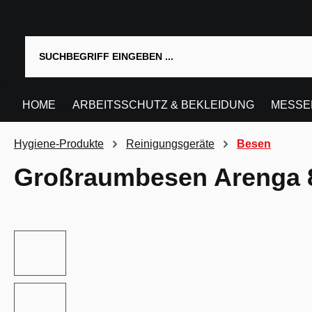
springen
Zur Hauptnavigation springen
HOME
ARBEITSSCHUTZ & BEKLEIDUNG
MESSE
Hygiene-Produkte
Reinigungsgeräte
Besen
Großraumbesen Arenga 
Bildergalerie überspringen