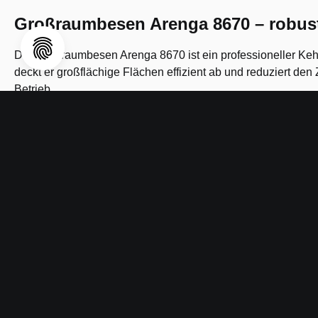
Großraumbesen Arenga 8670 – robust
Der Großraumbesen Arenga 8670 ist ein professioneller Keh
deckt er großflächige Flächen effizient ab und reduziert den
Betrieb.
Produkteigenschaften
Großbreite von 600 mm für effizientes Kehren auf groß
Arenga-Besatz – natürliche Pflanzenfaser mit robuste
Stabile Bauform für den Dauereinsatz in gewerblichen
Geringer Zeitaufwand durch breiten Kehrbereich pro Zu
Technische Daten / Spezifikationen
Abmessungen (Besenkopf): 600 x 60 x 65 mm
Gewicht: 0,6 kg
Verpackungseinheit: Stück