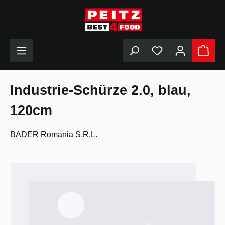
alt springen
Du hast 0 Produkt
Industrie-Schürze 2.0, blau,
120cm
BADER Romania S.R.L.
Bildergalerie überspringen