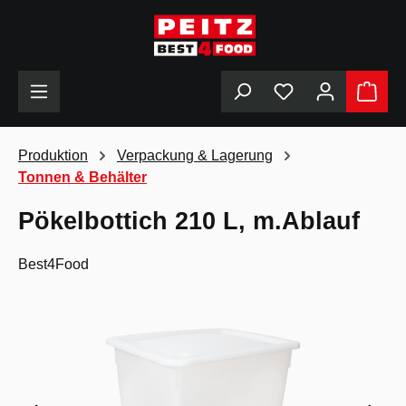
alt springen
Du hast 0 Produkt
Produktion
Verpackung & Lagerung
Tonnen & Behälter
Pökelbottich 210 L, m.Ablauf
Best4Food
Bildergalerie überspringen