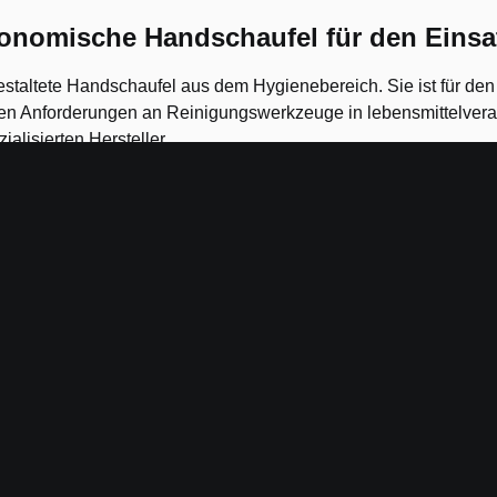
nomische Handschaufel für den Einsat
altete Handschaufel aus dem Hygienebereich. Sie ist für den 
gen Anforderungen an Reinigungswerkzeuge in lebensmittelve
lisierten Hersteller.
en
chmutzanlagerungen
 Betrieben und anderen hygienekritischen Bereichen
essionellen Umfeld
Reinigungssystemen zur Bereichstrennung
3055