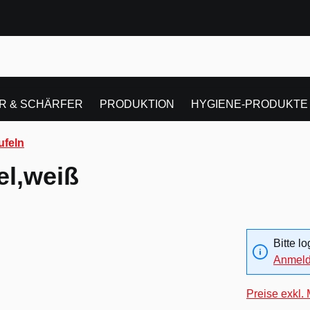
R & SCHÄRFER
PRODUKTION
HYGIENE-PRODUKTE
feln
l,weiß
Bitte l
Anmel
Preise exkl.