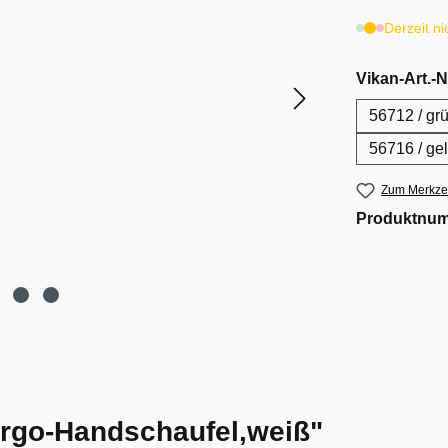
Derzeit ni
Vikan-Art.-N
56712 / gr
56716 / ge
Zum Merkzet
Produktnu
rgo-Handschaufel,weiß"