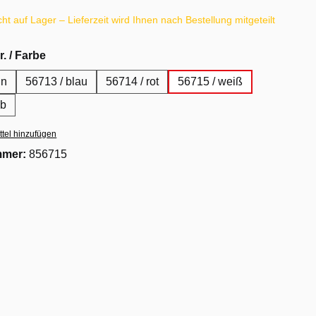
cht auf Lager – Lieferzeit wird Ihnen nach Bestellung mitgeteilt
auswählen
r. / Farbe
ün
56713 / blau
56714 / rot
56715 / weiß
lb
tel hinzufügen
mmer:
856715