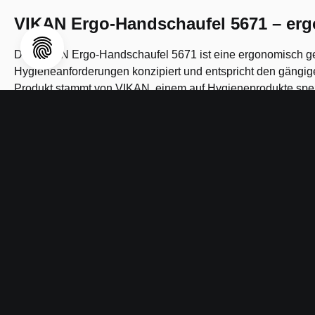
VIKAN Ergo-Handschaufel 5671 – ergo
Die VIKAN Ergo-Handschaufel 5671 ist eine ergonomisch gest
Hygieneanforderungen konzipiert und entspricht den gängi
Produkt stammt von VIKAN, einem auf Hygieneprodukte spezia
Produkteigenschaften
Ergonomische Formgebung für ermüdungsarmes Arbeit
Glatte, leicht zu reinigende Oberflächen reduzieren S
Geeignet für den Einsatz in lebensmittelverarbeitenden
Robuste Ausführung für den täglichen Gebrauch im prof
VIKAN-Hygienekonzept: kompatibel mit farbkodierten 
EAN:
570502202
Gewicht (in kg):
0.24