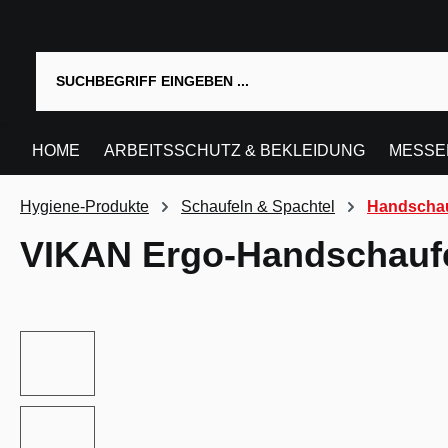
springen
Zur Hauptnavigation springen
HOME
ARBEITSSCHUTZ & BEKLEIDUNG
MESSE
Hygiene-Produkte
Schaufeln & Spachtel
Handschau
VIKAN Ergo-Handschaufe
Bildergalerie überspringen