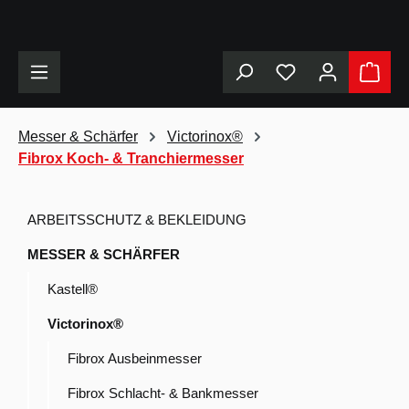
alt springen
Messer & Schärfer
Victorinox®
Fibrox Koch- & Tranchiermesser
ARBEITSSCHUTZ & BEKLEIDUNG
MESSER & SCHÄRFER
Kastell®
Victorinox®
Fibrox Ausbeinmesser
Fibrox Schlacht- & Bankmesser