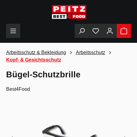
alt springen
Du hast 0 Produkt
Arbeitsschutz & Bekleidung
Arbeitsschutz
Kopf- & Gesichtsschutz
Bügel-Schutzbrille
Best4Food
Bildergalerie überspringen