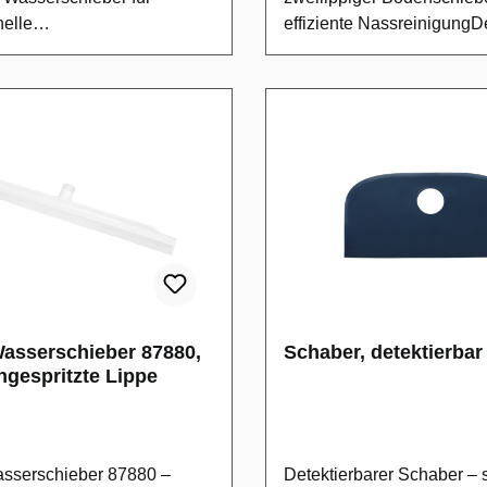
nelle
effiziente Nassreinigung
ngsanwendungenDer HAUG
Wasserschieber 87800 ist 
asserschieber 8784 mit
professionelles Reinigung
itsbreite von 62 cm ist ein
die Nassreinigung von Bo
sgerät für den
Die zweilippige Ausführu
hen Einsatz in
ermöglicht ein gründliche
spruchsvollen Bereichen.
von Wasser, Schmutzwass
Gelenks lässt sich der
Flüssigkeiten in einem Ar
opf in verschiedene Winkel
Das Gerät eignet sich für 
n, was die Arbeit an Böden,
gewerblichen Einsatz in h
nd unebenen Flächen
anspruchsvollen
t. Das Gerät ist auf den
Bereichen.Produkteigens
nter professionellen
lippige Ausführung für effe
sserschieber 87880,
Schaber, detektierbar
edingungen
beidseitiges Abziehen von
ngespritzte Lippe
.ProdukteigenschaftenGele
FlüssigkeitenGeeignet für 
ung zwischen Stiel und
professionelle Nassreinig
opf ermöglicht
BodenflächenHelle Farb
stellbares
unterstützt die visuelle Z
serschieber 87880 –
Detektierbarer Schaber – 