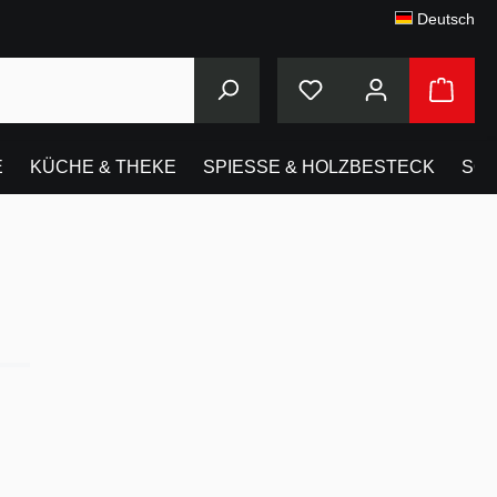
Deutsch
Du hast 0 Produkte au
E
KÜCHE & THEKE
SPIESSE & HOLZBESTECK
SO