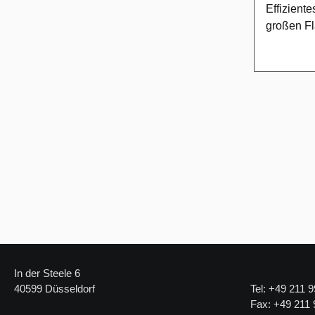
ArbeitenG
Effizient
effizient
großen F
auf größe
Wassersch
den Einsa
professio
Hygienean
schnellen
Lebensmit
von Wasse
Großküch
Schmutz 
Produkti
glatten Fl
für den d
Arbeitsbre
EinsatzTe
für den E
Spezifik
industrie
8784Arbei
Hygiene u
Priorität 
Lippe sorg
Verbindu
Gummistre
In der Steele 6
Angesprit
40599 Düsseldorf
Tel: +49 211 9
formschlü
Fax: +49 211 
Befestig