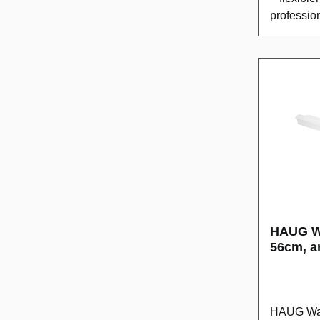
professio
Reinigu
Gelenk-W
einer Arbe
Reinigung
gewerblic
hygienean
Dank des 
Schieberk
einstelle
Rampen u
erleichter
Einsatz u
HAUG Wa
Hygieneb
56cm, a
ausgelegt
nkverbind
Schieberk
winkelver
HAUG Was