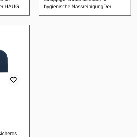
Der HAUG
hygienische NassreinigungDer
ein
HAUG Wasserschieber 8786 ist ein
sgerät für
einlippiger Bodenschieber für die
denflächen.
professionelle Nassreinigung in
ng
hygienesensiblen Bereichen. Er
s Abziehen
eignet sich zum effizienten
er und
Abschieben von Wasser und
beitsgang.
Flüssigkeiten von glatten
den
Bodenflächen. Die einlippige
ygienisch
Ausführung ermöglicht präzises
Arbeiten und gutes Anlegen an
chaftenZwei
Bodenunebenheiten oder
ktives
Wandkanten.ProdukteigenschaftenEi
nlippige Ausführung für gezieltes
die
Abschieben von
ung von
FlüssigkeitenGeeignet für die
gebung
professionelle Nassreinigung in
uordnung in
HygienebereichenKonstruktion
sicheres